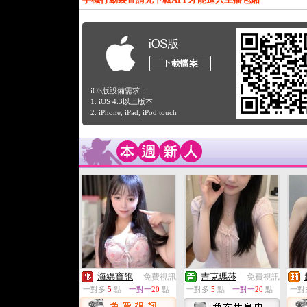
iOS版設備需求 :
1. iOS 4.3以上版本
2. iPhone, iPad, iPod touch
海綿寶飽
吉克瑪莎
免費視訊
免費視訊
一對多
5
點
一對一
20
點
一對多
5
點
一對一
20
點
一對